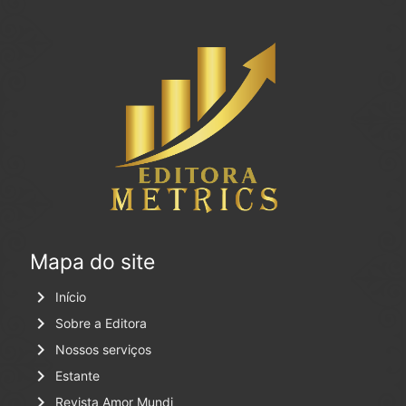
Mapa do site
keyboard_arrow_right
Início
keyboard_arrow_right
Sobre a Editora
keyboard_arrow_right
Nossos serviços
keyboard_arrow_right
Estante
keyboard_arrow_right
Revista Amor Mundi