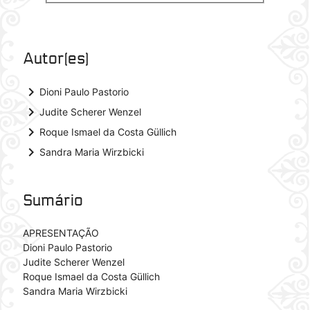
Autor(es)
keyboard_arrow_right
Dioni Paulo Pastorio
keyboard_arrow_right
Judite Scherer Wenzel
keyboard_arrow_right
Roque Ismael da Costa Güllich
keyboard_arrow_right
Sandra Maria Wirzbicki
Sumário
APRESENTAÇÃO
Dioni Paulo Pastorio
Judite Scherer Wenzel
Roque Ismael da Costa Güllich
Sandra Maria Wirzbicki