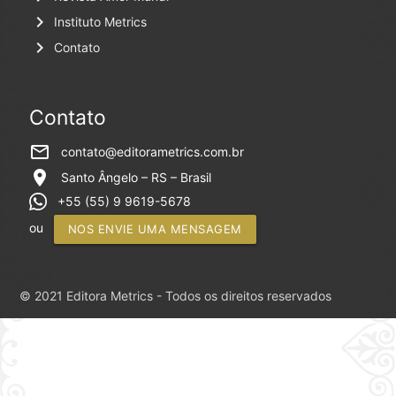
keyboard_arrow_right
Instituto Metrics
keyboard_arrow_right
Contato
Contato
mail_outline
contato@editorametrics.com.br
location_on
Santo Ângelo – RS – Brasil
+55 (55) 9 9619-5678
ou
NOS ENVIE UMA MENSAGEM
© 2021 Editora Metrics - Todos os direitos reservados