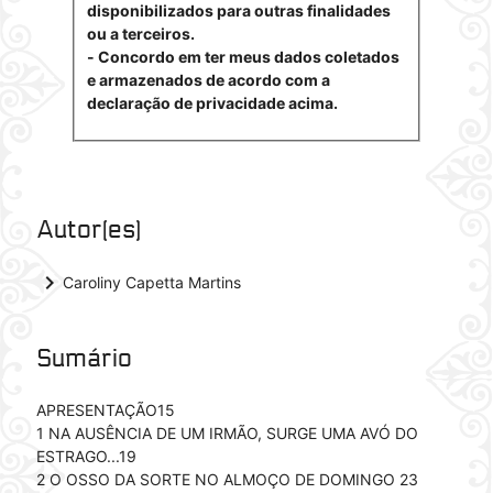
disponibilizados para outras finalidades
ou a terceiros.
- Concordo em ter meus dados coletados
e armazenados de acordo com a
declaração de privacidade acima.
Autor(es)
keyboard_arrow_right
Caroliny Capetta Martins
Sumário
APRESENTAÇÃO15
1 NA AUSÊNCIA DE UM IRMÃO, SURGE UMA AVÓ DO
ESTRAGO...19
2 O OSSO DA SORTE NO ALMOÇO DE DOMINGO 23