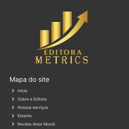
Mapa do site
keyboard_arrow_right
Início
keyboard_arrow_right
Sobre a Editora
keyboard_arrow_right
Nossos serviços
keyboard_arrow_right
Estante
keyboard_arrow_right
Revista Amor Mundi