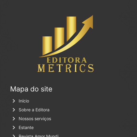
Mapa do site
keyboard_arrow_right
Início
keyboard_arrow_right
Sobre a Editora
keyboard_arrow_right
Nossos serviços
keyboard_arrow_right
Estante
keyboard_arrow_right
Revista Amor Mundi