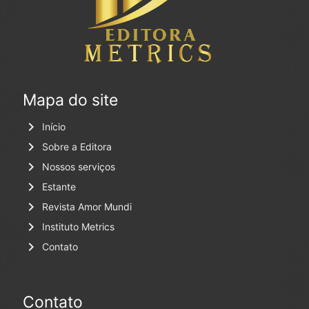
Mapa do site
keyboard_arrow_right
Início
keyboard_arrow_right
Sobre a Editora
keyboard_arrow_right
Nossos serviços
keyboard_arrow_right
Estante
keyboard_arrow_right
Revista Amor Mundi
keyboard_arrow_right
Instituto Metrics
keyboard_arrow_right
Contato
Contato