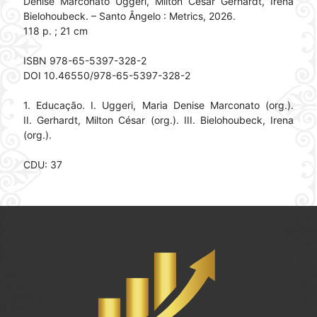
Denise Marconato Uggeri, Milton César Gerhardt, Irena
Bielohoubeck. – Santo Ângelo : Metrics, 2026.
118 p. ; 21 cm
ISBN 978-65-5397-328-2
DOI 10.46550/978-65-5397-328-2
1. Educação. I. Uggeri, Maria Denise Marconato (org.).
II. Gerhardt, Milton César (org.). III. Bielohoubeck, Irena
(org.).
CDU: 37