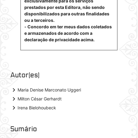
exclusivamente para os serviços
prestados por esta Editora, não sendo
disponibilizados para outras finalidades
ou a terceiros.
- Concordo em ter meus dados coletados
e armazenados de acordo com a
declaração de privacidade acima.
Autor(es)
keyboard_arrow_right
Maria Denise Marconato Uggeri
keyboard_arrow_right
Milton César Gerhardt
keyboard_arrow_right
Irena Bielohoubeck
Sumário