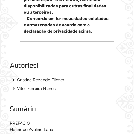
disponibilizados para outras finalidades
ou a terceiros.
- Concordo em ter meus dados coletados
e armazenados de acordo com a
declaração de privacidade acima.
Autor(es)
keyboard_arrow_right
Cristina Rezende Eliezer
keyboard_arrow_right
Vítor Ferreira Nunes
Sumário
PREFÁCIO
Henrique Avelino Lana