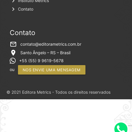
keyboard_arrow_right
Instituto Metrics
keyboard_arrow_right
Contato
Contato
mail_outline
contato@editorametrics.com.br
location_on
Santo Ângelo – RS – Brasil
+55 (55) 9 9619-5678
ou
NOS ENVIE UMA MENSAGEM
© 2021 Editora Metrics - Todos os direitos reservados