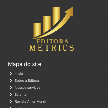
Mapa do site
keyboard_arrow_right
Início
keyboard_arrow_right
Sobre a Editora
keyboard_arrow_right
Nossos serviços
keyboard_arrow_right
Estante
keyboard_arrow_right
Revista Amor Mundi